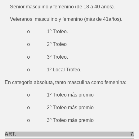
-
Senior masculino y femenino (de 18 a 40 años).
-
Veteranos masculino y femenino (más de 41años).
1º Trofeo.
o
2º Trofeo
o
3º Trofeo.
o
1º Local Trofeo.
o
En categoría absoluta, tanto masculina como femenina:
1º Trofeo más premio
o
2º Trofeo más premio
o
3º Trofeo más premio
o
ART. 7
.